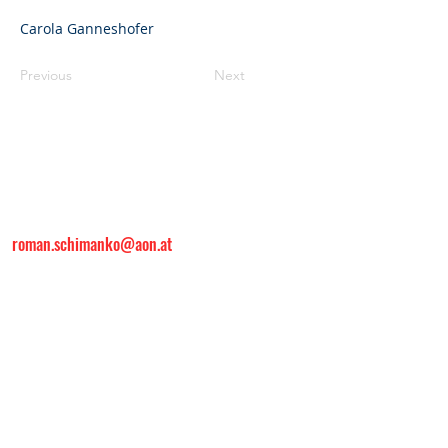
Carola Ganneshofer
Previous
Next
Freiwillge Feuerwehr
Neusiedl
Dorfstraße 3
A-2561 Neusiedl
roman.schimanko@aon.at
Umwetterzentrale
Standort