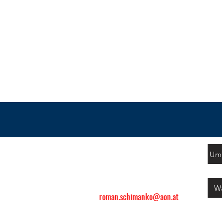
Freiwillge Feuerwehr
Umw
Neusiedl
Dorfstraße 3
A-2561 Neusiedl
Wa
roman.schimanko@aon.at