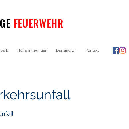
IGE
FEUERWEHR
park
Floriani Heurigen
Das sind wir
Kontakt
rkehrsunfall
nfall