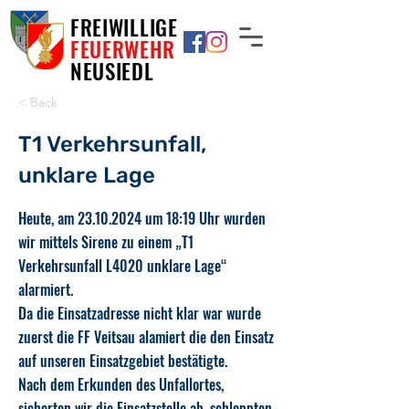
FREIWILLIGE
FEUERWEHR
NEUSIEDL
< Back
T1 Verkehrsunfall,
unklare Lage
Heute, am
23.10.2024
um 18:19 Uhr wurden
wir mittels Sirene zu einem „T1
Verkehrsunfall L4020 unklare Lage“
alarmiert.
Da die Einsatzadresse nicht klar war wurde
zuerst die FF Veitsau alamiert die den Einsatz
auf unseren Einsatzgebiet bestätigte.
Nach dem Erkunden des Unfallortes,
sicherten wir die Einsatzstelle ab, schleppten