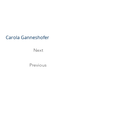
Carola Ganneshofer
Next
Previous
Freiwillge Feuerwehr
Neusiedl
Dorfstraße 3
A-2561 Neusiedl
roman.schimanko@aon.at