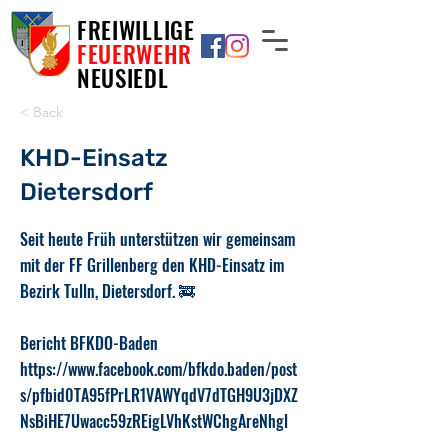
FREIWILLIGE
FEUERWEHR
NEUSIEDL
< Back
KHD-Einsatz
Dietersdorf
Seit heute Früh unterstützen wir gemeinsam
mit der FF Grillenberg den KHD-Einsatz im
Bezirk Tulln, Dietersdorf. 🚒
Bericht BFKDO-Baden
https://www.facebook.com/bfkdo.baden/post
s/pfbid0TA95fPrLR1VAWYqdV7dTGH9U3jDXZ
NsBiHE7Uwacc59zREigLVhKstWChgAreNhgl